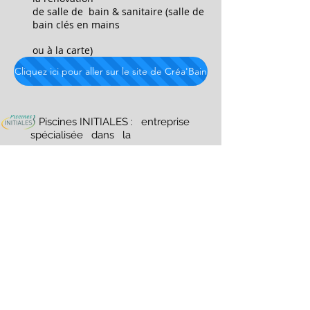
de
salle de bain
& sanitaire (salle de
bain clés en mains
ou à la carte)
Cliquez ici pour aller sur le site de Créa'Bain
Piscines INITIALES : entreprise
spécialisée dans la
réalisation de
piscine
avec modèle de
conception innovant
(technologie brevetée).
Cliquez ici pour aller sur le site de Piscines Initiales